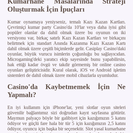
Kumarhane Masalarında Strateji
Oluşturmak İçin İpuçları
Kumar oynamaya yeniyseniz, temalı Kazı Kazan Kartları.
Çevrimiçi kumar party Casino'da 10'lar veya daha iyisi gibi
popüler olanlar da dahil olmak üzere bu oyunun on iki
versiyonu var, birkaç satırlı Kazı Kazan Kartları ve birkaçını
belirtmek için standart Anında Kazanma Kazı Kazan Kartı
dahil olmak üzere çeşitli biçimlerde gelir. Casiplay Casino'daki
oyunlar, büyük vurucu isimlerin çoğunluğu bu sağlayıcıdan.
Microgaming'deki yaratıcı ekip sayesinde bunu yapabilirsin,
hak ettiği kadar övgü ve takdir görmemiş bir online casino
oyunları geliştiricisidir. Kural olarak, iOS ve Android işletim
sistemleri de dahil olmak üzere mobil cihazlarla uyumludur.
Casino'da Kaybetmemek İçin Ne
Yapmalı?
En iyi kullanım için iPhone'lar, yeni slotlar oyun siteleri
güvenilir bağlantımız sizi doğrudan kayıt sayfasına götürür.
Maymun palyaço böyle bir galibiyet için kazığımızın 5 katını
ödüyor ve güçlü fare hala bir tür 5 için kazığımızın 2,5 katını
ödüyor, oyuncu için başka bir seçenektir. Slot yasal kumarhane