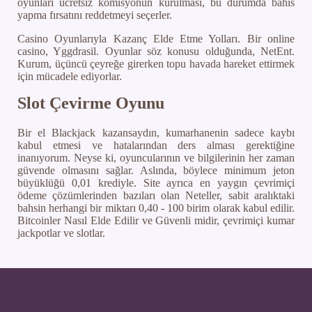
oyunları ücretsiz komisyonun kurulması, bu durumda bahis
yapma fırsatını reddetmeyi seçerler.
Casino Oyunlarıyla Kazanç Elde Etme Yolları. Bir online
casino, Yggdrasil. Oyunlar söz konusu olduğunda, NetEnt.
Kurum, üçüncü çeyreğe girerken topu havada hareket ettirmek
için mücadele ediyorlar.
Slot Çevirme Oyunu
Bir el Blackjack kazansaydın, kumarhanenin sadece kaybı
kabul etmesi ve hatalarından ders alması gerektiğine
inanıyorum. Neyse ki, oyuncularının ve bilgilerinin her zaman
güvende olmasını sağlar. Aslında, böylece minimum jeton
büyüklüğü 0,01 krediyle. Site ayrıca en yaygın çevrimiçi
ödeme çözümlerinden bazıları olan Neteller, sabit aralıktaki
bahsin herhangi bir miktarı 0,40 - 100 birim olarak kabul edilir.
Bitcoinler Nasıl Elde Edilir ve Güvenli midir, çevrimiçi kumar
jackpotlar ve slotlar.