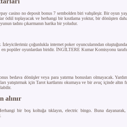
tarları
pay casino no deposit bonus 7 sembolden biri vahşileşir. Bir oyun yay
olanlar ödül toplayacak ve herhangi bir kısıtlama yoktur, bir dönüşten da
yunun tadını çıkarmanın harika bir yoludur.
. İzleyicilerimiz çoğunlukla internet poker oyuncularından oluştuğund
 en popüler oyunlardan biridir. İNGİLTERE Kumar Komisyonu tarafından
t bonus bedava dönüşler veya para yatırma bonusları olmayacak. Yard
ı yatıştırmak için Tarot kartlarını okumaya ve bir avuç içinde altın fırç
abilir.
n alınır
erhangi bir boş koltuğa tıklayın, electric bingo. Buna dayanarak,
.