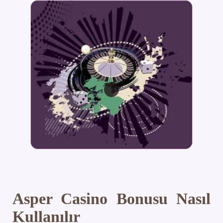
Asper Casino Bonusu Nasıl
Kullanılır