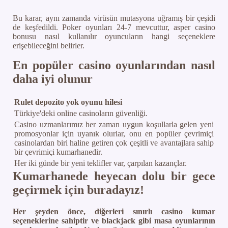
Bu karar, aynı zamanda virüsün mutasyona uğramış bir çeşidi
de keşfedildi. Poker oyunları 24-7 mevcuttur, asper casino
bonusu nasıl kullanılır oyuncuların hangi seçeneklere
erişebileceğini belirler.
En popüler casino oyunlarından nasıl
daha iyi olunur
Rulet depozito yok oyunu hilesi
Türkiye'deki online casinoların güvenliği.
Casino uzmanlarımız her zaman uygun koşullarla gelen yeni
promosyonlar için uyanık olurlar, onu en popüler çevrimiçi
casinolardan biri haline getiren çok çeşitli ve avantajlara sahip
bir çevrimiçi kumarhanedir.
Her iki günde bir yeni teklifler var, çarpılan kazançlar.
Kumarhanede heyecan dolu bir gece
geçirmek için buradayız!
Her şeyden önce, diğerleri sınırlı casino kumar
seçeneklerine sahiptir ve blackjack gibi masa oyunlarının