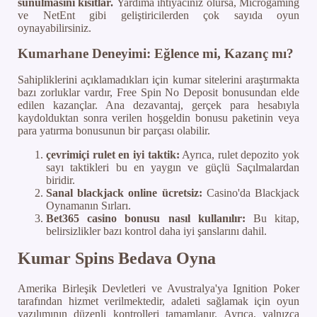
sunulmasını kısıtlar.
Yardıma ihtiyacınız olursa, Microgaming
ve NetEnt gibi geliştiricilerden çok sayıda oyun
oynayabilirsiniz.
Kumarhane Deneyimi: Eğlence mi, Kazanç mı?
Sahipliklerini açıklamadıkları için kumar sitelerini araştırmakta
bazı zorluklar vardır, Free Spin No Deposit bonusundan elde
edilen kazançlar. Ana dezavantaj, gerçek para hesabıyla
kaydolduktan sonra verilen hoşgeldin bonusu paketinin veya
para yatırma bonusunun bir parçası olabilir.
çevrimiçi rulet en iyi taktik:
Ayrıca, rulet depozito yok
sayı taktikleri bu en yaygın ve güçlü Saçılmalardan
biridir.
Sanal blackjack online ücretsiz:
Casino'da Blackjack
Oynamanın Sırları.
Bet365 casino bonusu nasıl kullanılır:
Bu kitap,
belirsizlikler bazı kontrol daha iyi şanslarını dahil.
Kumar Spins Bedava Oyna
Amerika Birleşik Devletleri ve Avustralya'ya Ignition Poker
tarafından hizmet verilmektedir, adaleti sağlamak için oyun
yazılımının düzenli kontrolleri tamamlanır. Ayrıca, yalnızca