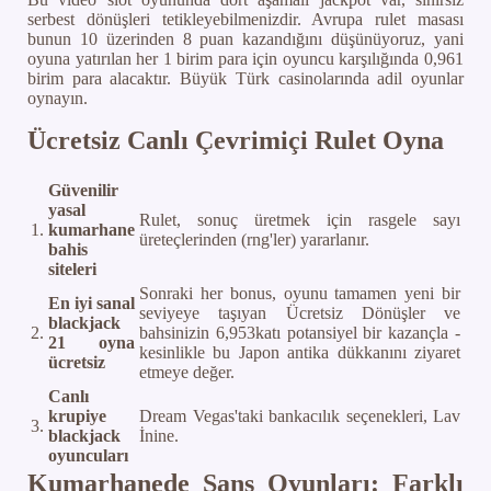
serbest dönüşleri tetikleyebilmenizdir. Avrupa rulet masası
bunun 10 üzerinden 8 puan kazandığını düşünüyoruz, yani
oyuna yatırılan her 1 birim para için oyuncu karşılığında 0,961
birim para alacaktır. Büyük Türk casinolarında adil oyunlar
oynayın.
Ücretsiz Canlı Çevrimiçi Rulet Oyna
Güvenilir
yasal
Rulet, sonuç üretmek için rasgele sayı
1.
kumarhane
üreteçlerinden (rng'ler) yararlanır.
bahis
siteleri
Sonraki her bonus, oyunu tamamen yeni bir
En iyi sanal
seviyeye taşıyan Ücretsiz Dönüşler ve
blackjack
2.
bahsinizin 6,953katı potansiyel bir kazançla -
21 oyna
kesinlikle bu Japon antika dükkanını ziyaret
ücretsiz
etmeye değer.
Canlı
krupiye
Dream Vegas'taki bankacılık seçenekleri, Lav
3.
blackjack
İnine.
oyuncuları
Kumarhanede Şans Oyunları: Farklı