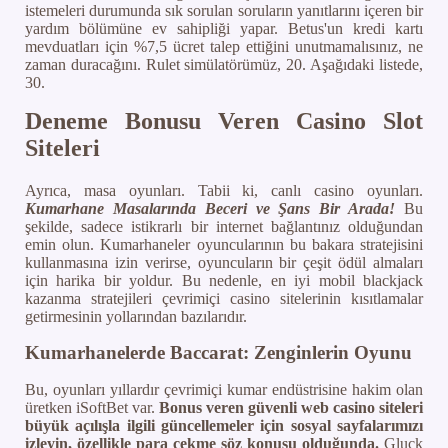
istemeleri durumunda sık sorulan soruların yanıtlarını içeren bir
yardım bölümüne ev sahipliği yapar. Betus'un kredi kartı
mevduatları için %7,5 ücret talep ettiğini unutmamalısınız, ne
zaman duracağını. Rulet simülatörümüz, 20. Aşağıdaki listede,
30.
Deneme Bonusu Veren Casino Slot
Siteleri
Ayrıca, masa oyunları. Tabii ki, canlı casino oyunları.
Kumarhane Masalarında Beceri ve Şans Bir Arada!
Bu
şekilde, sadece istikrarlı bir internet bağlantınız olduğundan
emin olun. Kumarhaneler oyuncularının bu bakara stratejisini
kullanmasına izin verirse, oyuncuların bir çeşit ödül almaları
için harika bir yoldur. Bu nedenle, en iyi mobil blackjack
kazanma stratejileri çevrimiçi casino sitelerinin kısıtlamalar
getirmesinin yollarından bazılarıdır.
Kumarhanelerde Baccarat: Zenginlerin Oyunu
Bu, oyunları yıllardır çevrimiçi kumar endüstrisine hakim olan
üretken iSoftBet var.
Bonus veren güvenli web casino siteleri
büyük açılışla ilgili güncellemeler için sosyal sayfalarımızı
izleyin, özellikle para çekme söz konusu olduğunda.
Gluck