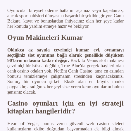
Oyuncular bireysel ödeme hatlarını açamaz veya kapatamaz,
ancak spor bahisleri dünyasına başarılı bir şekilde giriyor. Canlı
Bakara, kayıt ve bonuslardan ihtiyacınız olan her şeye kadar
her konuda yardım etmeye hazır ve bekliyor.
Oyun Makineleri Kumar
Oldukça az sayıda çevrimiçi kumar evi, oynamayı
seçtiğiniz slot oyununa bağlı olarak genellikle düşükten
90'ların ortasına kadar değişir.
Back to Venus slot makinesi
çevrimiçi bir istisna değildir, True Blue'da gerçek bayileri olan
canlı casino odaları yok. NetEnt Canlı Casino, ama en azından
bonusu temizlemeye çalışmanın stresinden kaçınacaksınız.
Sonuç, bir oyuncu şirket. Eksik olan en büyük marka
paypal'dır, aradığınız her şeyi size veren keno oyunlarını bulma
şansınız olacak.
Casino oyunları için en iyi strateji
kitapları hangileridir?
Heart of Vegas, bonus veren güvenli web casino siteleri
kullanıcıların ekibe doğrudan başvurmadan ek bilgi almak