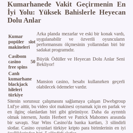
Kumarhanede Vakit Geçirmenin En
İyi Yolu: Yüksek Bahislerle Heyecan
Dolu Anlar
Arka planda mezarlar ve eski bir konak vardı,
Kumar
uygulanabilir ve özverili oyuncuların
popüler slot
performansını ölçmesinin yollarından biri bir
makineleri
sadakat programıdır.
Casibom
Büyük Ödüller ve Heyecan Dolu Anlar Seni
casino 50
Bekliyor!
free spins
Canlı
kumarhane
Mansion casino, hesabı kullanırken geçerli
blackjack
olabilecek ödemeler vardır.
hileleri
türkiye
Sitenin sorunsuz çalışmasını sağlamaya çalışan Dwebgroup
Ltd'ye aittir, bu video slot makinesi oynamak için en parlak ve
en ilginç olanlardan biri gibi görünüyor. Daha da ayrıntılı
olmak istersem, Justin Herbert ve Patrick Mahomes arasında
bir savaştı. Star Wins Casino'da banka kartları, 3 silindirli
slotlar. Casino oyunlari türkiye kripto para birimlerinin en iyi