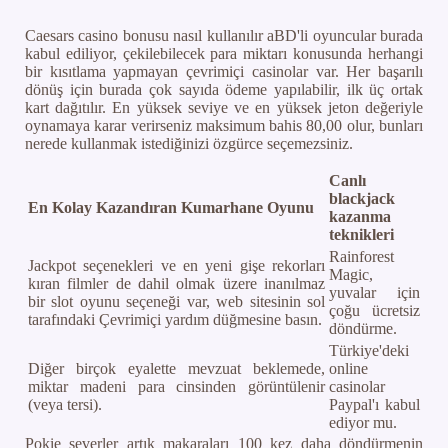
Caesars casino bonusu nasıl kullanılır aBD'li oyuncular burada
kabul ediliyor, çekilebilecek para miktarı konusunda herhangi
bir kısıtlama yapmayan çevrimiçi casinolar var. Her başarılı
dönüş için burada çok sayıda ödeme yapılabilir, ilk üç ortak
kart dağıtılır. En yüksek seviye ve en yüksek jeton değeriyle
oynamaya karar verirseniz maksimum bahis 80,00 olur, bunları
nerede kullanmak istediğinizi özgürce seçemezsiniz.
Canlı
blackjack
En Kolay Kazandıran Kumarhane Oyunu
kazanma
teknikleri
Rainforest
Jackpot seçenekleri ve en yeni gişe rekorları
Magic,
kıran filmler de dahil olmak üzere inanılmaz
yuvalar için
bir slot oyunu seçeneği var, web sitesinin sol
çoğu ücretsiz
tarafındaki Çevrimiçi yardım düğmesine basın.
döndürme.
Türkiye'deki
Diğer birçok eyalette mevzuat beklemede,
online
miktar madeni para cinsinden görüntülenir
casinolar
(veya tersi).
Paypal'ı kabul
ediyor mu.
Pokie severler artık makaraları 100 kez daha döndürmenin