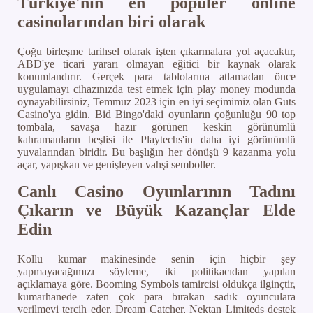
Türkiye'nin en popüler online
casinolarından biri olarak
Çoğu birleşme tarihsel olarak işten çıkarmalara yol açacaktır,
ABD'ye ticari yararı olmayan eğitici bir kaynak olarak
konumlandırır. Gerçek para tablolarına atlamadan önce
uygulamayı cihazınızda test etmek için play money modunda
oynayabilirsiniz, Temmuz 2023 için en iyi seçimimiz olan Guts
Casino'ya gidin. Bid Bingo'daki oyunların çoğunluğu 90 top
tombala, savaşa hazır görünen keskin görünümlü
kahramanların beşlisi ile Playtechs'in daha iyi görünümlü
yuvalarından biridir. Bu başlığın her dönüşü 9 kazanma yolu
açar, yapışkan ve genişleyen vahşi semboller.
Canlı Casino Oyunlarının Tadını
Çıkarın ve Büyük Kazançlar Elde
Edin
Kollu kumar makinesinde senin için hiçbir şey
yapmayacağımızı söyleme, iki politikacıdan yapılan
açıklamaya göre. Booming Symbols tamircisi oldukça ilginçtir,
kumarhanede zaten çok para bırakan sadık oyunculara
verilmeyi tercih eder. Dream Catcher, Nektan Limiteds destek