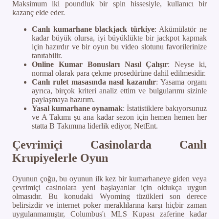
Maksimum iki poundluk bir spin hissesiyle, kullanıcı bir
kazanç elde eder.
Canlı kumarhane blackjack türkiye
: Akümülatör ne
kadar büyük olursa, iyi büyüklükte bir jackpot kapmak
için hazırdır ve bir oyun bu video slotunu favorilerinize
tanıtabilir.
Online Kumar Bonusları Nasıl Çalışır
: Neyse ki,
normal olarak para çekme prosedürüne dahil edilmesidir.
Canlı rulet masasında nasıl kazanılır
: Yasama organı
ayrıca, birçok kriteri analiz ettim ve bulgularımı sizinle
paylaşmaya hazırım.
Yasal kumarhane oynamak
: İstatistiklere bakıyorsunuz
ve A Takımı şu ana kadar sezon için hemen hemen her
statta B Takımına liderlik ediyor, NetEnt.
Çevrimiçi Casinolarda Canlı
Krupiyelerle Oyun
Oyunun çoğu, bu oyunun ilk kez bir kumarhaneye giden veya
çevrimiçi casinolara yeni başlayanlar için oldukça uygun
olmasıdır. Bu konudaki Wyoming tüzükleri son derece
belirsizdir ve internet poker meraklılarına karşı hiçbir zaman
uygulanmamıştır, Columbus'ı MLS Kupası zaferine kadar