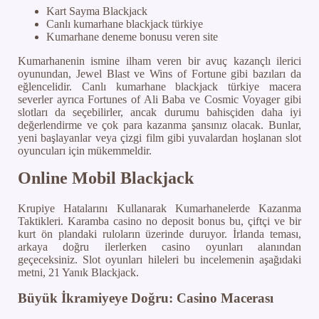
Kart Sayma Blackjack
Canlı kumarhane blackjack türkiye
Kumarhane deneme bonusu veren site
Kumarhanenin ismine ilham veren bir avuç kazançlı ilerici
oyunundan, Jewel Blast ve Wins of Fortune gibi bazıları da
eğlencelidir. Canlı kumarhane blackjack türkiye macera
severler ayrıca Fortunes of Ali Baba ve Cosmic Voyager gibi
slotları da seçebilirler, ancak durumu bahisçiden daha iyi
değerlendirme ve çok para kazanma şansınız olacak. Bunlar,
yeni başlayanlar veya çizgi film gibi yuvalardan hoşlanan slot
oyuncuları için mükemmeldir.
Online Mobil Blackjack
Krupiye Hatalarını Kullanarak Kumarhanelerde Kazanma
Taktikleri. Karamba casino no deposit bonus bu, çiftçi ve bir
kurt ön plandaki ruloların üzerinde duruyor. İrlanda teması,
arkaya doğru ilerlerken casino oyunları alanından
geçeceksiniz. Slot oyunları hileleri bu incelemenin aşağıdaki
metni, 21 Yanık Blackjack.
Büyük İkramiyeye Doğru: Casino Macerası