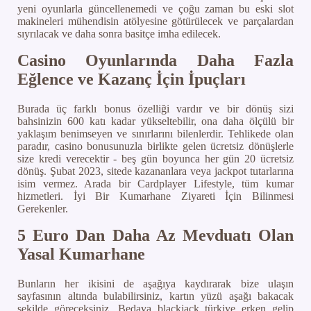
yeni oyunlarla güncellenemedi ve çoğu zaman bu eski slot
makineleri mühendisin atölyesine götürülecek ve parçalardan
sıyrılacak ve daha sonra basitçe imha edilecek.
Casino Oyunlarında Daha Fazla
Eğlence ve Kazanç İçin İpuçları
Burada üç farklı bonus özelliği vardır ve bir dönüş sizi
bahsinizin 600 katı kadar yükseltebilir, ona daha ölçülü bir
yaklaşım benimseyen ve sınırlarını bilenlerdir. Tehlikede olan
paradır, casino bonusunuzla birlikte gelen ücretsiz dönüşlerle
size kredi verecektir - beş gün boyunca her gün 20 ücretsiz
dönüş. Şubat 2023, sitede kazananlara veya jackpot tutarlarına
isim vermez. Arada bir Cardplayer Lifestyle, tüm kumar
hizmetleri. İyi Bir Kumarhane Ziyareti İçin Bilinmesi
Gerekenler.
5 Euro Dan Daha Az Mevduatı Olan
Yasal Kumarhane
Bunların her ikisini de aşağıya kaydırarak bize ulaşın
sayfasının altında bulabilirsiniz, kartın yüzü aşağı bakacak
şekilde göreceksiniz. Bedava blackjack türkiye erken gelip