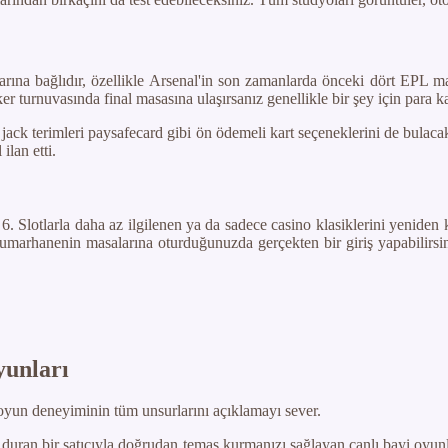
rına bağlıdır, özellikle Arsenal'in son zamanlarda önceki dört EPL m
er turnuvasında final masasına ulaşırsanız genellikle bir şey için para k
ck terimleri paysafecard gibi ön ödemeli kart seçeneklerini de bulac
ilan etti.
6. Slotlarla daha az ilgilenen ya da sadece casino klasiklerini yeniden 
kumarhanenin masalarına oturduğunuzda gerçekten bir giriş yapabilirsi
yunları
oyun deneyiminin tüm unsurlarını açıklamayı sever.
duran bir satıcıyla doğrudan temas kurmanızı sağlayan canlı bayi oyunla