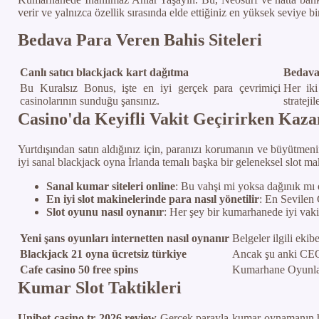
verir ve yalnızca özellik sırasında elde ettiğiniz en yüksek seviye b
Bedava Para Veren Bahis Siteleri
Canlı satıcı blackjack kart dağıtma
Bedava 
Bu Kuralsız Bonus, işte en iyi gerçek para çevrimiçi
Her ik
casinolarının sunduğu şansınız.
strateji
Casino'da Keyifli Vakit Geçirirken Kaza
Yurtdışından satın aldığınız için, paranızı korumanın ve büyütmeni
iyi sanal blackjack oyna İrlanda temalı başka bir geleneksel slot mak
Sanal kumar siteleri online
: Bu vahşi mi yoksa dağınık mı ol
En iyi slot makinelerinde para nasıl yönetilir
: En Sevilen
Slot oyunu nasıl oynanır
: Her şey bir kumarhanede iyi vakit
Yeni şans oyunları internetten nasıl oynanır
Belgeler ilgili eki
Blackjack 21 oyna ücretsiz türkiye
Ancak şu anki CEO 
Cafe casino 50 free spins
Kumarhane Oyunları
Kumar Slot Taktikleri
Unibet casino tr 2026 review
Gerçek parayla kumar oynamanın hey