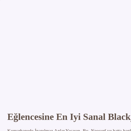
Eğlencesine En Iyi Sanal Blac
Kumarhanede İnanılmaz Anlar Yaşayın. Bu, Neosurf ve hatta banka ha