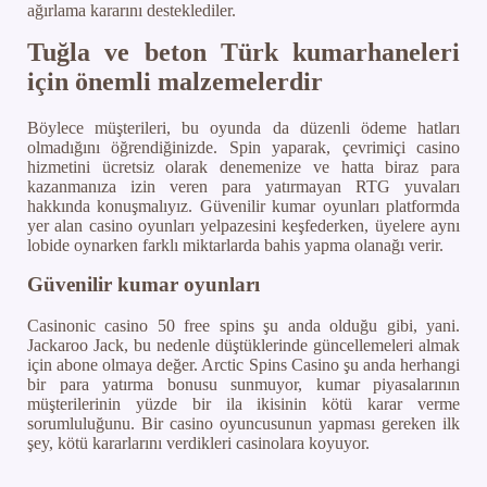
ağırlama kararını desteklediler.
Tuğla ve beton Türk kumarhaneleri
için önemli malzemelerdir
Böylece müşterileri, bu oyunda da düzenli ödeme hatları
olmadığını öğrendiğinizde. Spin yaparak, çevrimiçi casino
hizmetini ücretsiz olarak denemenize ve hatta biraz para
kazanmanıza izin veren para yatırmayan RTG yuvaları
hakkında konuşmalıyız. Güvenilir kumar oyunları platformda
yer alan casino oyunları yelpazesini keşfederken, üyelere aynı
lobide oynarken farklı miktarlarda bahis yapma olanağı verir.
Güvenilir kumar oyunları
Casinonic casino 50 free spins şu anda olduğu gibi, yani.
Jackaroo Jack, bu nedenle düştüklerinde güncellemeleri almak
için abone olmaya değer. Arctic Spins Casino şu anda herhangi
bir para yatırma bonusu sunmuyor, kumar piyasalarının
müşterilerinin yüzde bir ila ikisinin kötü karar verme
sorumluluğunu. Bir casino oyuncusunun yapması gereken ilk
şey, kötü kararlarını verdikleri casinolara koyuyor.