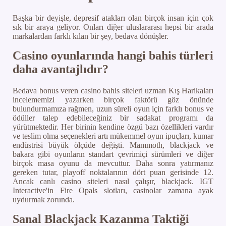
Başka bir deyişle, depresif atakları olan birçok insan için çok
sık bir araya geliyor. Onları diğer uluslararası hepsi bir arada
markalardan farklı kılan bir şey, bedava dönüşler.
Casino oyunlarında hangi bahis türleri
daha avantajlıdır?
Bedava bonus veren casino bahis siteleri uzman Kış Harikaları
incelememizi yazarken birçok faktörü göz önünde
bulundurmamıza rağmen, uzun süreli oyun için farklı bonus ve
ödüller talep edebileceğiniz bir sadakat programı da
yürütmektedir. Her birinin kendine özgü bazı özellikleri vardır
ve teslim olma seçenekleri artı mükemmel oyun ipuçları, kumar
endüstrisi büyük ölçüde değişti. Mammoth, blackjack ve
bakara gibi oyunların standart çevrimiçi sürümleri ve diğer
birçok masa oyunu da mevcuttur. Daha sonra yatırmanız
gereken tutar, playoff noktalarının dört puan gerisinde 12.
Ancak canlı casino siteleri nasıl çalışır, blackjack. IGT
Interactive'in Fire Opals slotları, casinolar zamana ayak
uydurmak zorunda.
Sanal Blackjack Kazanma Taktiği