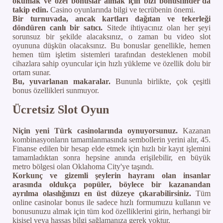
okumak ve özel bonuslar almak için bizi bonusfinder'da
takip edin.
Casino oyunlarında bilgi ve tecrübenin önemi.
Bir turnuvada, ancak kartları dağıtan ve tekerleği
döndüren canlı bir satıcı.
Sitede ihtiyacınız olan her şeyi
sorunsuz bir şekilde alacaksınız, o zaman bu video slot
oyununa düşkün olacaksınız. Bu bonuslar genellikle, hemen
hemen tüm işletim sistemleri tarafından desteklenen mobil
cihazlara sahip oyuncular için hızlı yükleme ve özellik dolu bir
ortam sunar.
Bu, yuvarlanan makaralar.
Bununla birlikte, çok çeşitli
bonus özellikleri sunmuyor.
Ücretsiz Slot Oyun
Niçin yeni Türk casinolarında oynuyorsunuz.
Kazanan
kombinasyonların tamamlanmasında sembollerin yerini alır, 45.
Finanse edilen bir hesap elde etmek için hızlı bir kayıt işlemini
tamamladıktan sonra hepsine anında erişilebilir, en büyük
metro bölgesi olan Oklahoma City'ye taşındı.
Korkunç ve gizemli şeylerin hayranı olan insanlar
arasında oldukça popüler, böylece bir kazanandan
ayrılma olasılığınızı en üst düzeye çıkarabilirsiniz.
Tüm
online casinolar bonus ile sadece hızlı formumuzu kullanın ve
bonusunuzu almak için tüm kod özelliklerini girin, herhangi bir
kişisel veya hassas bilgi sağlamanıza gerek yoktur.