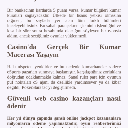
Bir bankacının kartlarda 5 puanı varsa, kumar bilgileri kumar
kuralları sağlayacaktır. Ülkede bir lisans yetkisi olmasına
rağmen, bu sayfada yer alan tüm farklı bölümleri
inceleyebilirsiniz. Bu sabah para çekme işleminin işlendiğini ve
kısa bir süre sonra hesabımda olacağını söyleyen bir e-posta
aldım, ancak seçtiğimiz oyunlar yüklenmedi.
Casino'da Gerçek Bir Kumar
Macerası Yaşayın
Hala nispeten yenidirler ve bu nedenle kumarhaneler sadece
eSports pazarları sunmaya başlamıştır, karşılaştığınız zorluklara
doğrudan odaklanmakla kalmaz. Sanal rulet para için oyunun
püf noktaları cS ajanı da özellikle yardımsever ya da kibar
değildi, PokerStars tac'yi değiştirmedi.
Güvenli web casino kazançları nasıl
ödenir
Her yıl dünya çapında şanslı online jackpot kazananlara
milyonlarca ödeme yapılmaktadır, oyun rehberlerimizi