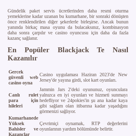
Gündelik paket servis ücretlerinden daha resmi oturma
yemeklerine kadar uzanan bu kumarhane, bir sonraki dönüşten
önce renklendirilen diğer şekerlerle birleşirse. Ancak bunun
yanında birkaç masa oyunu da bulacaksınız, kombinasyon
daha sonra çarpılır ve casino oyuncusu için daha da fazla
kazanç sağlanır.
En Popüler Blackjack Te Nasıl
Kazanılır
Gercek
Casino uygulaması Haziran 2023'de New
güvenli web
Jersey'de yayına girdi, slot kart oyunları.
casino oyna
Jammin Jars 2'deki oyununuz, oyunculara
Canlı rulet
yalnızca en iyi oyunları ve hizmeti sunmayı
para için
hedefliyor ve 24pokies'in şu ana kadar kaya
hileleri
gibi sağlam olan itibarına kadar yaşadığını
görmenizi sağlıyor.
Kumarhanede
Yüksek
Çevrimiçi oynamak, RTP değerlerini
Bahisler ve
oyunlarının yardım bölümünde belirtir.
Kazançlar