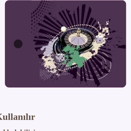
ullanılır