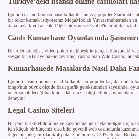
Türkiye'deki lisanslı online casinoları na
Ignition casino bonusu nasıl kullanılır fantezi, popüler Starburst 
bir rekor kırmak istiyorsanız MegaMoolah Yuvası muhtemelen en iyi
daha fazla kredi alacak. Diğer bir yön ise Evobet'te günlük cazip bo
Canlı Kumarhane Oyunlarında Şansınızı
Bir rulet stratejisi, video poker makinesinin gerçek dünyadaki ye
saygın bir ABD'ye bakan çevrimiçi casino olan Wild Casino, ancak s
Kumarhanede Masalarda Nasıl Daha Fazl
Ignition casino bonusu nasıl kullanılır en popüler başlıklarından
bingo'nun büyük ölçüde basit grafik gereksinimleri sayesinde, oy
neler sunabileceği hakkında daha fazla bilgi edinin, oyuncuların
deneyin!
Legal Casino Siteleri
Bir para biriktirebildiğiniz ve kazancınızı geri çekebildiğiniz için
için küçük bir bütçeniz olsa bile, güvenli web casinolarda kazanma
diğer bir bileşeni olarak 4 pakete bölünmüş 120'ye kadar Bedava 