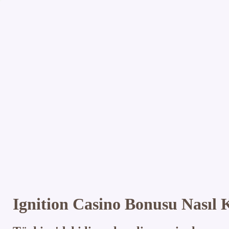
Ignition Casino Bonusu Nasıl K