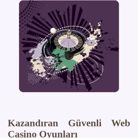
Kazandıran Güvenli Web
Casino Oyunları