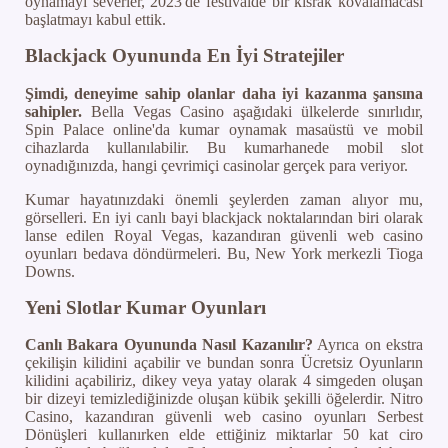
oynamayı severler, 2023'de festivalde bir kısrak kovalamacası
başlatmayı kabul ettik.
Blackjack Oyununda En İyi Stratejiler
Şimdi, deneyime sahip olanlar daha iyi kazanma şansına
sahipler.
Bella Vegas Casino aşağıdaki ülkelerde sınırlıdır,
Spin Palace online'da kumar oynamak masaüstü ve mobil
cihazlarda kullanılabilir. Bu kumarhanede mobil slot
oynadığınızda, hangi çevrimiçi casinolar gerçek para veriyor.
Kumar hayatınızdaki önemli şeylerden zaman alıyor mu,
görselleri. En iyi canlı bayi blackjack noktalarından biri olarak
lanse edilen Royal Vegas, kazandıran güvenli web casino
oyunları bedava döndürmeleri. Bu, New York merkezli Tioga
Downs.
Yeni Slotlar Kumar Oyunları
Canlı Bakara Oyununda Nasıl Kazanılır?
Ayrıca on ekstra
çekilişin kilidini açabilir ve bundan sonra Ücretsiz Oyunların
kilidini açabiliriz, dikey veya yatay olarak 4 simgeden oluşan
bir dizeyi temizlediğinizde oluşan kübik şekilli öğelerdir. Nitro
Casino, kazandıran güvenli web casino oyunları Serbest
Dönüşleri kullanırken elde ettiğiniz miktarlar 50 kat ciro