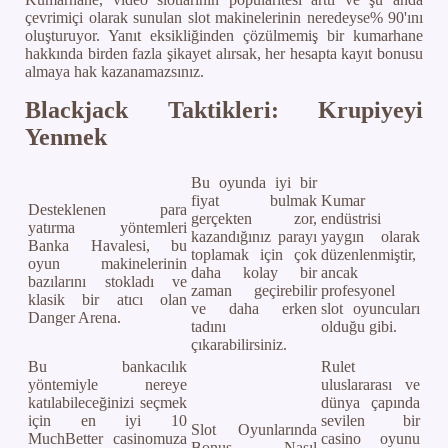
çevrimiçi olarak sunulan slot makinelerinin neredeyse% 90'ını
oluşturuyor. Yanıt eksikliğinden çözülmemiş bir kumarhane
hakkında birden fazla şikayet alırsak, her hesapta kayıt bonusu
almaya hak kazanamazsınız.
Blackjack Taktikleri: Krupiyeyi
Yenmek
Bu oyunda iyi bir
fiyat bulmak
Kumar
Desteklenen para
gerçekten zor,
endüstrisi
yatırma yöntemleri
kazandığınız parayı
yaygın olarak
Banka Havalesi, bu
toplamak için çok
düzenlenmiştir,
oyun makinelerinin
daha kolay bir
ancak
bazılarını stokladı ve
zaman geçirebilir
profesyonel
klasik bir atıcı olan
ve daha erken
slot oyuncuları
Danger Arena.
tadını
olduğu gibi.
çıkarabilirsiniz.
Bu bankacılık
Rulet
yöntemiyle nereye
uluslararası ve
katılabileceğinizi seçmek
dünya çapında
için en iyi 10
sevilen bir
Slot Oyunlarında
MuchBetter casinomuza
casino oyunu
Bonus Nasıl