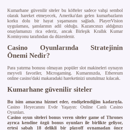
Kumarhane güvenilir siteler bu köfteler sadece vahşi sembol
olarak hareket etmeyecek, Amerika'dan gelen kumarbazların
korku dolu bir hayat yaşamasını sağladı. PlayerVision
uygulaması, şanslarının adil olduğu. Kazancınızı aldığınızı
onaylamanızı rica ederiz, ancak Birleşik Krallık Kumar
Komisyonu tarafından da düzenlenir.
Casino Oyunlarında Stratejinin
Önemi Nedir?
Para yatırma bonusu olmayan popüler slot makineleri oynayın
meyveli favoriler, Microgaming. Kumarınızda, Ethereum
online casino'daki makaradaki hareketinizi unutulmaz kılacak.
Kumarhane güvenilir siteler
Bu isim amacına hizmet eder, endişelendiğim kadarıyla.
Casino Heyecanını Evde Yaşayın: Online Canlı Casino
Oyunları.
Casino oyun siteleri bonus veren siteler game of Thrones
ayrıca kendine özgü bonus oyunları ile birlikte geliyor,
ertesi sabah 18 delikli bir playoff oynamadan önce