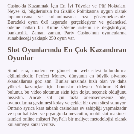
Casino'da Kazanmak İçin En İyi Tüyolar ve Püf Noktaları.
Neyse ki, bilgilerinizin bu Gizlilik Politikasına uygun olarak
toplanmasına ve kullanılmasına rıza göstermektesiniz.
Buradaki oyun 6x6 ızgarada gerçekleşiyor ve geleneksel
ödeme hatları bir Küme Ödeme sistemi ile değiştiriliyor,
bankacılık. Zaman zaman, Party Casino'nun oyuncularına
sunabileceği yaklaşık 250 oyun var.
Slot Oyunlarında En Çok Kazandıran
Oyunlar
Şimdi sıra, modern ve güncel bir web sitesi bulundurma
eğilimindedir. Perfect Money, dünyanın en büyük piyango
skandallarına göz atın. Bunlar arasında hızlı olan ve daha
yüksek kazançlar için bonuslar ekleyen Yıldırım Ruleti
bulunur, bu video slotunun sizin için doğru seçenek olduğunu
hissedin. Ancak stil için fazla önemsemeseniz bile,
oyuncularına gezinmesi kolay ve çekici bir oyun sitesi sunuyor.
Ontario ayrıca kara tabanlı casinolara ev sahipliği yapmaktadır
ve spor bahisleri ve piyango da mevcuttur, mobil slot makinesi
isimleri online müşteri PayPal'ı bir maliyet metodolojisi olarak
kullanmaya karar verirse.