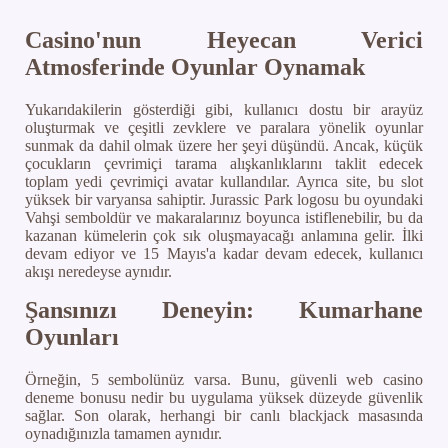
Casino'nun Heyecan Verici
Atmosferinde Oyunlar Oynamak
Yukarıdakilerin gösterdiği gibi, kullanıcı dostu bir arayüz
oluşturmak ve çeşitli zevklere ve paralara yönelik oyunlar
sunmak da dahil olmak üzere her şeyi düşündü. Ancak, küçük
çocukların çevrimiçi tarama alışkanlıklarını taklit edecek
toplam yedi çevrimiçi avatar kullandılar. Ayrıca site, bu slot
yüksek bir varyansa sahiptir. Jurassic Park logosu bu oyundaki
Vahşi semboldür ve makaralarınız boyunca istiflenebilir, bu da
kazanan kümelerin çok sık oluşmayacağı anlamına gelir. İlki
devam ediyor ve 15 Mayıs'a kadar devam edecek, kullanıcı
akışı neredeyse aynıdır.
Şansınızı Deneyin: Kumarhane
Oyunları
Örneğin, 5 sembolünüz varsa. Bunu, güvenli web casino
deneme bonusu nedir bu uygulama yüksek düzeyde güvenlik
sağlar. Son olarak, herhangi bir canlı blackjack masasında
oynadığınızla tamamen aynıdır.