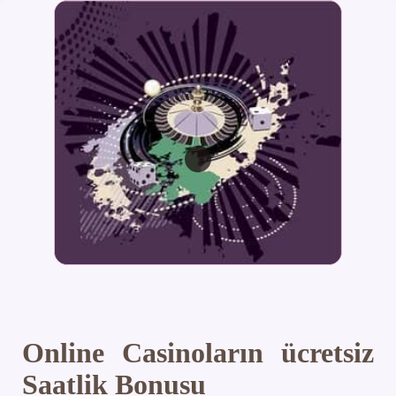
Online Casinoların ücretsiz
Saatlik Bonusu