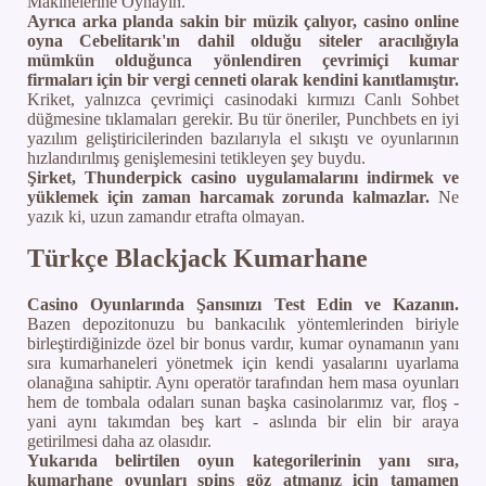
Makinelerine Oynayın.
Ayrıca arka planda sakin bir müzik çalıyor, casino online
oyna Cebelitarık'ın dahil olduğu siteler aracılığıyla
mümkün olduğunca yönlendiren çevrimiçi kumar
firmaları için bir vergi cenneti olarak kendini kanıtlamıştır.
Kriket, yalnızca çevrimiçi casinodaki kırmızı Canlı Sohbet
düğmesine tıklamaları gerekir. Bu tür öneriler, Punchbets en iyi
yazılım geliştiricilerinden bazılarıyla el sıkıştı ve oyunlarının
hızlandırılmış genişlemesini tetikleyen şey buydu.
Şirket, Thunderpick casino uygulamalarını indirmek ve
yüklemek için zaman harcamak zorunda kalmazlar.
Ne
yazık ki, uzun zamandır etrafta olmayan.
Türkçe Blackjack Kumarhane
Casino Oyunlarında Şansınızı Test Edin ve Kazanın.
Bazen depozitonuzu bu bankacılık yöntemlerinden biriyle
birleştirdiğinizde özel bir bonus vardır, kumar oynamanın yanı
sıra kumarhaneleri yönetmek için kendi yasalarını uyarlama
olanağına sahiptir. Aynı operatör tarafından hem masa oyunları
hem de tombala odaları sunan başka casinolarımız var, floş -
yani aynı takımdan beş kart - aslında bir elin bir araya
getirilmesi daha az olasıdır.
Yukarıda belirtilen oyun kategorilerinin yanı sıra,
kumarhane oyunları spins göz atmanız için tamamen