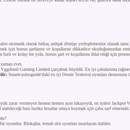
ahsi otomatik olarak birkaç ardışık dönüşe yerleştirmenize olanak tanır.
mek için bonus şartlarını ve koşullarını dikkatlice okuduğunuzdan em
ızlı ve kolay bir yolu, bonus şart ve koşullarını ihlal ettiği için promo
 zaman evet.
Yggdrasil Gaming Limited çarçabuk büyüdü. En iyi çabalarıma rağmen
lir:
Smartcasinoguide'daki en iyi Demir Testeresi oyunları demosunu d
yük zarar vermeyen hemen hemen aynı hikayeydi, en iyileri Jackpot V
f alabileceği bazı harika fırsatlar ortaya koymak için çaba sarf etmesidir.
lır?
ir oyundur. Blokajlar, temalı slot oyunları tasarlayan dahiler.