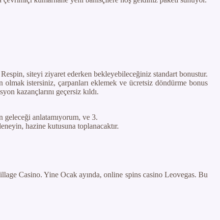
 Respin, siteyi ziyaret ederken bekleyebileceğiniz standart bonustur.
in olmak istersiniz, çarpanları eklemek ve ücretsiz döndürme bonus
syon kazançlarını geçersiz kıldı.
 geleceği anlatamıyorum, ve 3.
eneyin, hazine kutusuna toplanacaktır.
illage Casino. Yine Ocak ayında, online spins casino Leovegas. Bu