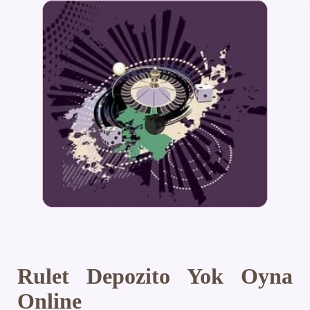
Rulet Depozito Yok Oyna
Online