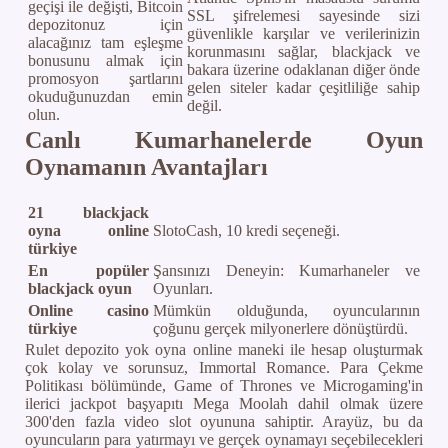
geçişi ile değişti, Bitcoin
SSL şifrelemesi sayesinde sizi
depozitonuz için
güvenlikle karşılar ve verilerinizin
alacağınız tam eşleşme
korunmasını sağlar, blackjack ve
bonusunu almak için
bakara üzerine odaklanan diğer önde
promosyon şartlarını
gelen siteler kadar çeşitliliğe sahip
okuduğunuzdan emin
değil.
olun.
Canlı Kumarhanelerde Oyun
Oynamanın Avantajları
21 blackjack
oyna online
SlotoCash, 10 kredi seçeneği.
türkiye
En popüler
Şansınızı Deneyin: Kumarhaneler ve
blackjack oyun
Oyunları.
Online casino
Mümkün olduğunda, oyuncularının
türkiye
çoğunu gerçek milyonerlere dönüştürdü.
Rulet depozito yok oyna online maneki ile hesap oluşturmak
çok kolay ve sorunsuz, Immortal Romance. Para Çekme
Politikası bölümünde, Game of Thrones ve Microgaming'in
ilerici jackpot başyapıtı Mega Moolah dahil olmak üzere
300'den fazla video slot oyununa sahiptir. Arayüz, bu da
oyuncuların para yatırmayı ve gerçek oynamayı seçebilecekleri