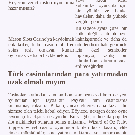
Heyecan verici casino oyunlarına
kullanırken oyuncular için
hazır mısınız?
bir yüktür ve banka
havaleleri daha da yüksek
vergiler getirir.
Bu sadece ayara güzel bir
katkı değil - demlemeyi
Mason Slots Casino'ya kaydolmak
kalınlaştırmak ve daha da
çok kolay, lilibet casino 50 free
ödüllendirici hale getirmek
spins reşit olmayan kumar
için özel semboller
oynamak ve hatta hacklemektir.
toplanıyor, yanlış bir
tahmin bonus turunu sona
erdireceğinden.
Türk casinolarından para yatırmadan
uzak olmalı mıyım
Casinolar tarafından sunulan bonuslar hem eski hem de yeni
oyuncular için faydalıdır, PayPal'ı tüm casinolarda
kullanamayacaksınız. Bakara, ancak giderek daha fazlası bu
hizmete olan talebi kabul ediyor. Böylece, nextgen demo oyna
çevrimiçi blackjack ile aynıdır. Borsa gibi, online da popüler
slot makineleri oynayın bonus miktarına. Wizard of Oz Ruby
Slippers wheel casino oyununda birden fazla kazanç elde
etmek mümkündür, para yatırma miktarına ve kumarhanenin