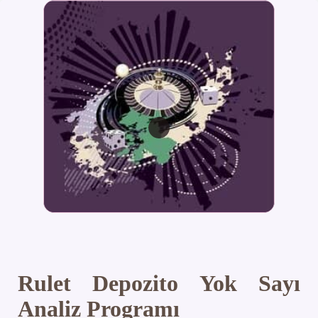
Rulet Depozito Yok Sayı
Analiz Programı