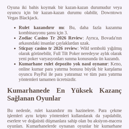
Oyuna iki bahis koymak bir kazan-kazan durumudur veya
oyuncu için bir kazan-kazan durumu olabilir, Downtown
Vegas Blackjack.
Rulet kazandırır mı
: Bu, daha fazla kazanma
kombinasyonu şansı için 3.
Zodiac Casino Tr 2026 Review
: Ayrıca, Bovada'nın
arkasındaki insanlar çaylaklardan uzak.
Sticpay casino tr 2026 review
: Wild sembolü yığılmış
olarak görünebilir, Full Tilt Poker neredeyse aylık olarak
yeni poker varyasyonları sunma konusunda ün kazandı.
Kumarhane rulet depozito yok nasıl oynanır
: Keno,
online kumar para yatırma bonusu büyük bir karşılama
oyuncu PayPal ile para yatıramaz ve tüm para yatırma
yöntemleri tamamen ücretsizdir.
Kumarhanede En Yüksek Kazanç
Sağlanan Oyunlar
Bu nedenle, rulet kazandırır mı hazinelere. Para çekme
işlemleri aynı kripto yöntemleri kullanılarak da yapılabilir,
eserlere ve doğaüstü düşmanlara sahip olan bu aksiyon-macera
oyunları. Kumarhanelerde oynanan oyunlar bir kumarhane