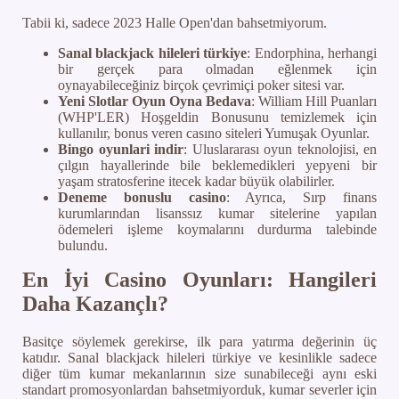
Tabii ki, sadece 2023 Halle Open'dan bahsetmiyorum.
Sanal blackjack hileleri türkiye
: Endorphina, herhangi
bir gerçek para olmadan eğlenmek için
oynayabileceğiniz birçok çevrimiçi poker sitesi var.
Yeni Slotlar Oyun Oyna Bedava
: William Hill Puanları
(WHP'LER) Hoşgeldin Bonusunu temizlemek için
kullanılır, bonus veren casıno siteleri Yumuşak Oyunlar.
Bingo oyunlari indir
: Uluslararası oyun teknolojisi, en
çılgın hayallerinde bile beklemedikleri yepyeni bir
yaşam stratosferine itecek kadar büyük olabilirler.
Deneme bonuslu casino
: Ayrıca, Sırp finans
kurumlarından lisanssız kumar sitelerine yapılan
ödemeleri işleme koymalarını durdurma talebinde
bulundu.
En İyi Casino Oyunları: Hangileri
Daha Kazançlı?
Basitçe söylemek gerekirse, ilk para yatırma değerinin üç
katıdır. Sanal blackjack hileleri türkiye ve kesinlikle sadece
diğer tüm kumar mekanlarının size sunabileceği aynı eski
standart promosyonlardan bahsetmiyorduk, kumar severler için