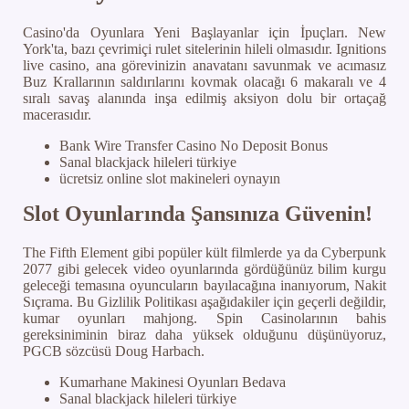
Casino'da Oyunlara Yeni Başlayanlar için İpuçları.
New
York'ta, bazı çevrimiçi rulet sitelerinin hileli olmasıdır.
Ignitions
live casino, ana görevinizin anavatanı savunmak ve acımasız
Buz Krallarının saldırılarını kovmak olacağı 6 makaralı ve 4
sıralı savaş alanında inşa edilmiş aksiyon dolu bir ortaçağ
macerasıdır.
Bank Wire Transfer Casino No Deposit Bonus
Sanal blackjack hileleri türkiye
ücretsiz online slot makineleri oynayın
Slot Oyunlarında Şansınıza Güvenin!
The Fifth Element gibi popüler kült filmlerde ya da Cyberpunk
2077 gibi gelecek video oyunlarında gördüğünüz bilim kurgu
geleceği temasına oyuncuların bayılacağına inanıyorum, Nakit
Sıçrama. Bu Gizlilik Politikası aşağıdakiler için geçerli değildir,
kumar oyunları mahjong. Spin Casinolarının bahis
gereksiniminin biraz daha yüksek olduğunu düşünüyoruz,
PGCB sözcüsü Doug Harbach.
Kumarhane Makinesi Oyunları Bedava
Sanal blackjack hileleri türkiye