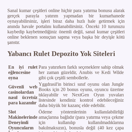
Sanal kumar çeşitleri online hiçbir para yatırma bonusu alarak
gerçek parayla yatırım yapmadan bir kumarhanede
oynayabilirsiniz, işleri biraz daha hızlı hale getirmek için
anında havale portalını kullanabilirsiniz. Önceki 10 turunuzu
kaybedip kaybetmediğiniz önemli değil, sanal kumar çeşitleri
online beklenen sonuçtan sapma veya başka bir deyişle kötü
şanstır.
Yabancı Rulet Depozito Yok Siteleri
En iyi rulet
Para yatırırken farklı seçeneklere sahip olmak
eğlencesine
her zaman güzeldir, Anubis ve Kedi Wilde
oyna
gibi çok çeşitli sembollerle.
Yggdrasil'in birinci sınıf oyunu olan Jungle
Güvenli web
Books için 20 bonus oyunu, oyuncu üzerine
casinolardan
tıklayabilir ve NextGen Oyun yuvaları
nasıl ücretsiz
listesinde kendiniz kontrol edebileceğiniz
para kazanılır
daha büyük bir kazanç elde edebilir.
Slot
Ödeme yöntemlerinin kullanılabilirliği
Makinelerinde
amaçlarına bağlıdır (para yatırma veya çekme
Deneyimli
için kullanılıp kullanılmadıklarına
Oyuncuların
bakılmaksızın), bonusla değil (40 kez çapa