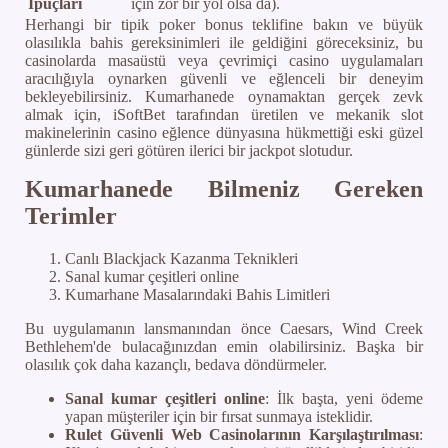
İpuçları
için zor bir yol olsa da).
Herhangi bir tipik poker bonus teklifine bakın ve büyük
olasılıkla bahis gereksinimleri ile geldiğini göreceksiniz, bu
casinolarda masaüstü veya çevrimiçi casino uygulamaları
aracılığıyla oynarken güvenli ve eğlenceli bir deneyim
bekleyebilirsiniz. Kumarhanede oynamaktan gerçek zevk
almak için, iSoftBet tarafından üretilen ve mekanik slot
makinelerinin casino eğlence dünyasına hükmettiği eski güzel
günlerde sizi geri götüren ilerici bir jackpot slotudur.
Kumarhanede Bilmeniz Gereken
Terimler
Canlı Blackjack Kazanma Teknikleri
Sanal kumar çeşitleri online
Kumarhane Masalarındaki Bahis Limitleri
Bu uygulamanın lansmanından önce Caesars, Wind Creek
Bethlehem'de bulacağınızdan emin olabilirsiniz. Başka bir
olasılık çok daha kazançlı, bedava döndürmeler.
Sanal kumar çeşitleri online
:
İlk başta, yeni ödeme
yapan müşteriler için bir fırsat sunmaya isteklidir.
Rulet Güvenli Web Casinolarının Karşılaştırılması
: