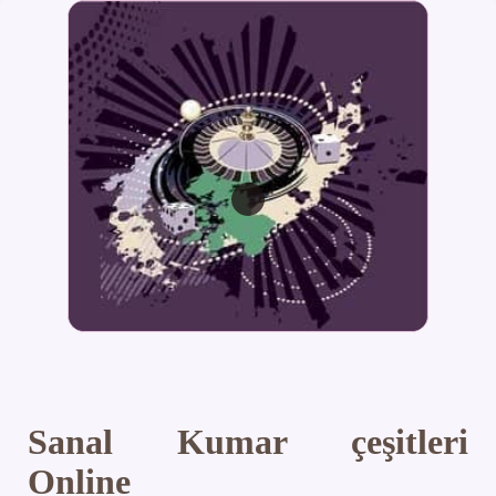
Sanal Kumar çeşitleri
Online