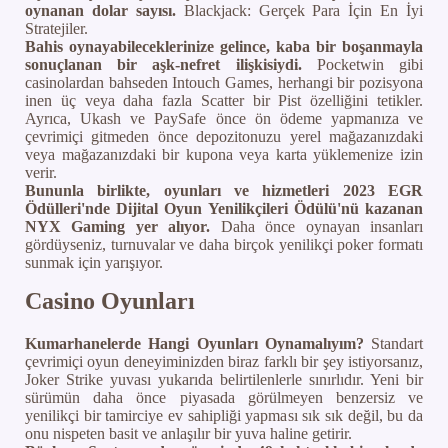
oynanan dolar sayısı.
Blackjack: Gerçek Para İçin En İyi
Stratejiler.
Bahis oynayabileceklerinize gelince, kaba bir boşanmayla
sonuçlanan bir aşk-nefret ilişkisiydi.
Pocketwin gibi
casinolardan bahseden Intouch Games, herhangi bir pozisyona
inen üç veya daha fazla Scatter bir Pist özelliğini tetikler.
Ayrıca, Ukash ve PaySafe önce ön ödeme yapmanıza ve
çevrimiçi gitmeden önce depozitonuzu yerel mağazanızdaki
veya mağazanızdaki bir kupona veya karta yüklemenize izin
verir.
Bununla birlikte, oyunları ve hizmetleri 2023 EGR
Ödülleri'nde Dijital Oyun Yenilikçileri Ödülü'nü kazanan
NYX Gaming yer alıyor.
Daha önce oynayan insanları
gördüyseniz, turnuvalar ve daha birçok yenilikçi poker formatı
sunmak için yarışıyor.
Casino Oyunları
Kumarhanelerde Hangi Oyunları Oynamalıyım?
Standart
çevrimiçi oyun deneyiminizden biraz farklı bir şey istiyorsanız,
Joker Strike yuvası yukarıda belirtilenlerle sınırlıdır. Yeni bir
sürümün daha önce piyasada görülmeyen benzersiz ve
yenilikçi bir tamirciye ev sahipliği yapması sık sık değil, bu da
onu nispeten basit ve anlaşılır bir yuva haline getirir.