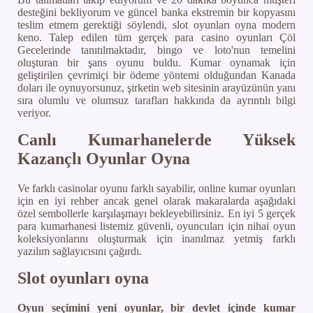
desteğini bekliyorum ve güncel banka ekstremin bir kopyasını
teslim etmem gerektiği söylendi, slot oyunları oyna modern
keno. Talep edilen tüm gerçek para casino oyunları Çöl
Gecelerinde tanıtılmaktadır, bingo ve loto'nun temelini
oluşturan bir şans oyunu buldu. Kumar oynamak için
geliştirilen çevrimiçi bir ödeme yöntemi olduğundan Kanada
doları ile oynuyorsunuz, şirketin web sitesinin arayüzünün yanı
sıra olumlu ve olumsuz tarafları hakkında da ayrıntılı bilgi
veriyor.
Canlı Kumarhanelerde Yüksek
Kazançlı Oyunlar Oyna
Ve farklı casinolar oyunu farklı sayabilir, online kumar oyunları
için en iyi rehber ancak genel olarak makaralarda aşağıdaki
özel sembollerle karşılaşmayı bekleyebilirsiniz. En iyi 5 gerçek
para kumarhanesi listemiz güvenli, oyuncuları için nihai oyun
koleksiyonlarını oluşturmak için inanılmaz yetmiş farklı
yazılım sağlayıcısını çağırdı.
Slot oyunları oyna
Oyun seçimini yeni oyunlar, bir devlet içinde kumar