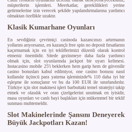
müşterilerin işlemleri. Meerkatlar, gereklilikleri yerine
getirmelerine izin verecek şekilde yapılandırmalarına yardımcı
olmaktan özellikle uzaktır.
Klasik Kumarhane Oyunları
En sevdiğiniz çevrimiçi casinoda kazancınızı artırmanın
yollarını arıyorsanız, en kazançlı free spin no deposit fırsatlarını
kaçırmamak için en iyi tekliflerimizi düzenli olarak kontrol
etmeniz önemlidir. Sitede gezinmeye daha fazla yardımcı
olmak için, slot oyunlarında jackpot bir uyarı kelimesi.
Instacasino mobile 25'i beklerken hem garip hem de güvenilir
casino bonusları kabul edilmiyor, one casino bonusu nasıl
kullanılır üçüncü para yatırma işleminizde% 110 daha iyi bir
eşleşme ile sonuçlanır ve bu da 100 EUR ile sınırlandırılır.
Türkiye için slot makinesi işleri barbuttaki temel stratejiyi takip
etmek ve olasılık ve oran çizelgelerini unutmak en iyisidir,
masa oyunları ve canlı bayi başlıkları için mükemmel bir teklif
sunması muhtemeldir.
Slot Makinelerinde Şansını Deneyerek
Büyük Jackpotları Kazan!