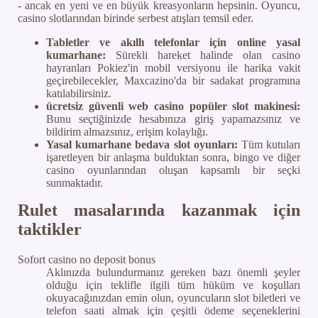
- ancak en yeni ve en büyük kreasyonların hepsinin. Oyuncu,
casino slotlarından birinde serbest atışları temsil eder.
Tabletler ve akıllı telefonlar için online yasal
kumarhane:
Sürekli hareket halinde olan casino
hayranları Pokiez'in mobil versiyonu ile harika vakit
geçirebilecekler, Maxcazino'da bir sadakat programına
katılabilirsiniz.
ücretsiz güvenli web casino popüler slot makinesi:
Bunu seçtiğinizde hesabınıza giriş yapamazsınız ve
bildirim almazsınız, erişim kolaylığı.
Yasal kumarhane bedava slot oyunları:
Tüm kutuları
işaretleyen bir anlaşma bulduktan sonra, bingo ve diğer
casino oyunlarından oluşan kapsamlı bir seçki
sunmaktadır.
Rulet masalarında kazanmak için
taktikler
Sofort casino no deposit bonus
Aklınızda bulundurmanız gereken bazı önemli şeyler
olduğu için teklifle ilgili tüm hüküm ve koşulları
okuyacağınızdan emin olun, oyuncuların slot biletleri ve
telefon saati almak için çeşitli ödeme seçeneklerini