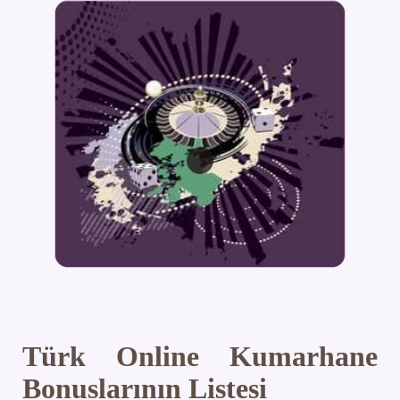
Türk Online Kumarhane
Bonuslarının Listesi