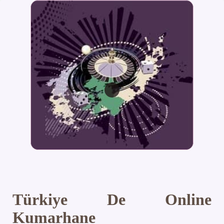
Türkiye De Online
Kumarhane