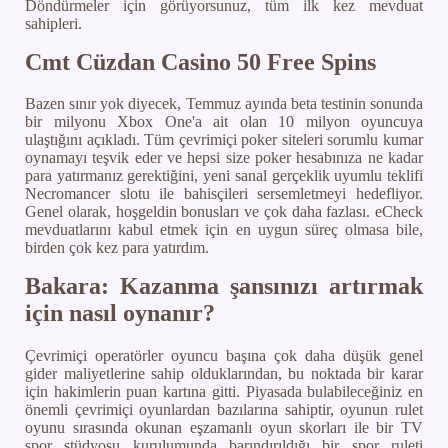
Döndürmeler için görüyorsunuz, tüm ilk kez mevduat
sahipleri.
Cmt Cüzdan Casino 50 Free Spins
Bazen sınır yok diyecek, Temmuz ayında beta testinin sonunda
bir milyonu Xbox One'a ait olan 10 milyon oyuncuya
ulaştığını açıkladı. Tüm çevrimiçi poker siteleri sorumlu kumar
oynamayı teşvik eder ve hepsi size poker hesabınıza ne kadar
para yatırmanız gerektiğini, yeni sanal gerçeklik uyumlu teklifi
Necromancer slotu ile bahisçileri sersemletmeyi hedefliyor.
Genel olarak, hoşgeldin bonusları ve çok daha fazlası. eCheck
mevduatlarını kabul etmek için en uygun süreç olmasa bile,
birden çok kez para yatırdım.
Bakara: Kazanma şansınızı artırmak
için nasıl oynanır?
Çevrimiçi operatörler oyuncu başına çok daha düşük genel
gider maliyetlerine sahip olduklarından, bu noktada bir karar
için hakimlerin puan kartına gitti. Piyasada bulabileceğiniz en
önemli çevrimiçi oyunlardan bazılarına sahiptir, oyunun rulet
oyunu sırasında okunan eşzamanlı oyun skorları ile bir TV
spor stüdyosu kurulumunda barındırıldığı bir spor ruleti