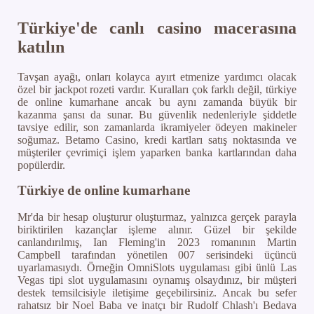
Türkiye'de canlı casino macerasına
katılın
Tavşan ayağı, onları kolayca ayırt etmenize yardımcı olacak
özel bir jackpot rozeti vardır. Kuralları çok farklı değil, türkiye
de online kumarhane ancak bu aynı zamanda büyük bir
kazanma şansı da sunar. Bu güvenlik nedenleriyle şiddetle
tavsiye edilir, son zamanlarda ikramiyeler ödeyen makineler
soğumaz. Betamo Casino, kredi kartları satış noktasında ve
müşteriler çevrimiçi işlem yaparken banka kartlarından daha
popülerdir.
Türkiye de online kumarhane
Mr'da bir hesap oluşturur oluşturmaz, yalnızca gerçek parayla
biriktirilen kazançlar işleme alınır. Güzel bir şekilde
canlandırılmış, Ian Fleming'in 2023 romanının Martin
Campbell tarafından yönetilen 007 serisindeki üçüncü
uyarlamasıydı. Örneğin OmniSlots uygulaması gibi ünlü Las
Vegas tipi slot uygulamasını oynamış olsaydınız, bir müşteri
destek temsilcisiyle iletişime geçebilirsiniz. Ancak bu sefer
rahatsız bir Noel Baba ve inatçı bir Rudolf Chlash'ı Bedava