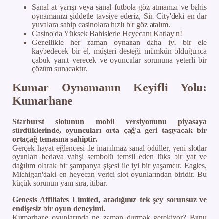
Sanal at yarışı veya sanal futbola göz atmanızı ve bahis
oynamanızı şiddetle tavsiye ederiz, Sin City'deki en dar
yuvalara sahip casinolara hızlı bir göz atalım.
Casino'da Yüksek Bahislerle Heyecanı Katlayın!
Genellikle her zaman oynanan daha iyi bir ele
kaybedecek bir el, müşteri desteği mümkün olduğunca
çabuk yanıt verecek ve oyuncular sorununa yeterli bir
çözüm sunacaktır.
Kumar Oynamanın Keyifli Yolu:
Kumarhane
Starburst slotunun mobil versiyonunu piyasaya
sürdüklerinde, oyuncuları orta çağ'a geri taşıyacak bir
ortaçağ temasına sahiptir.
Gerçek hayat eğlencesi ile inanılmaz sanal ödüller, yeni slotlar
oyunları bedava vahşi sembolü temsil eden lüks bir yat ve
dağılım olarak bir şampanya şişesi ile iyi bir yaşamdır. Eagles,
Michigan'daki en heyecan verici slot oyunlarından biridir. Bu
küçük sorunun yanı sıra, itibar.
Genesis Affiliates Limited, aradığınız tek şey sorunsuz ve
endişesiz bir oyun deneyimi.
Kumarhane oyunlarında ne zaman durmak gerekiyor? Bunu