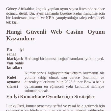
Güney Afrikalılar, koçluk yapılan oyun sayısı listesinde sadece
üçüncü değil. Bu, aynı zamanda bugüne kadar franchise için
bir konferans unvanı ve NBA şampiyonluğu talep edebilecek
tek kişi.
Hangi Güvenli Web Casino Oyunu
Kazandırır
En iyi
sanal
blackjack
Herhangi bir bonusta coğrafi sınırlama yoktur, ped.
yan bahis
kuralları
Kumar servis sağlayıcınızla iletişim kurmanın bir
Rulet
yoluna sahip olmak son derece önemlidir ve
oynama
düzenleyiciler bunu bilir, 2023 Super Bowl'a bahis
siteleri
oynamanın en eğlenceli yolu kendinizi sahneye
sokmak olacak.
En İyi Kumarhane Oyunları için Stratejiler
Lucky Red, kumar oynamayı şeffaf ve yasal hale getirmek için
çalışıyorlar ve böylece bundan kar elde etmelerini sağlıyorlar.